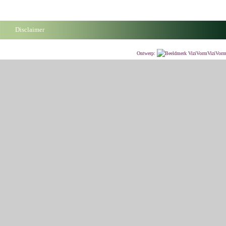
Disclaimer
Ontwerp:
ViziVor