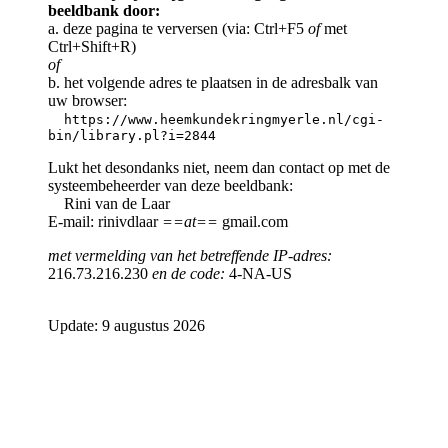
beeldbank door:
a. deze pagina te verversen (via: Ctrl+F5
of
met
Ctrl+Shift+R)
of
b. het volgende adres te plaatsen in de adresbalk van
uw browser:
https://www.heemkundekringmyerle.nl/cgi-
bin/library.pl?i=2844
Lukt het desondanks niet, neem dan contact op met de
systeembeheerder van deze beeldbank:
Rini van de Laar
E-mail: rinivdlaar
==at==
gmail.com
met vermelding van het betreffende IP-adres:
216.73.216.230
en de code:
4-NA-US
Update: 9 augustus 2026