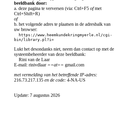
beeldbank door:
a. deze pagina te verversen (via: Ctrl+F5
of
met
Ctrl+Shift+R)
of
b. het volgende adres te plaatsen in de adresbalk van
uw browser:
https://www.heemkundekringmyerle.nl/cgi-
bin/library.pl?i=
Lukt het desondanks niet, neem dan contact op met de
systeembeheerder van deze beeldbank:
Rini van de Laar
E-mail: rinivdlaar
==at==
gmail.com
met vermelding van het betreffende IP-adres:
216.73.217.135
en de code:
4-NA-US
Update: 7 augustus 2026